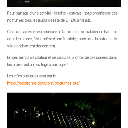
Pour partage d’une activité « insolite » estivale, nous organisons des
nocturnes tous les jeudis de l’été de 21h30 à minuit.
C’est une activité peu ordinaire à Dijon que de se balader en hauteur
dans les arbres, à la lumière d’une frontale, tandis que la nature et la
ville s’endorment doucement.
En ces temps de chaleur et de canicule, profiter de ces soirées dans
les arbres est un privilège à partager
!
Les infos pratiques sont par ici:
https://ecodrome-dijon.com/
nocturnes-ete/