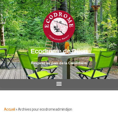
Ecodrome de Dijon
Respirez au parc de la Colombière
Accueil
»
Archives pour ecodromeadmindijon